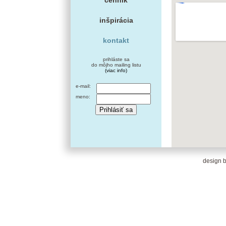
cenník
inšpirácia
kontakt
prihláste sa
do môjho mailing listu
(viac info)
e-mail:
meno:
design b
View Larger Map