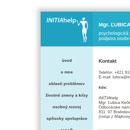
Mgr. ĽUBI
psychologická 
podpora osobn
úvod
Kontakt
o mne
Telefón: +421 9
E-mail:
lubica@in
oblasti problémov
kde
:
životné zmeny a krízy
INITIA
help
Mgr. Ľubica Keč
osobný rozvoj
Odborárske náme
811 07 Bratislav
(vstup z Májkovej
spôsoby spolupráce